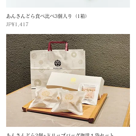
あんさんどら食べ比べ3個入り（1箱）
價格
JP¥1,417
あんさんどら2個+ドリップバッグ珈琲１袋セット