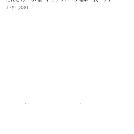
價格
JP¥1,330
页首
家
注意
丸井岩甜点
常问问题
网上商店
询问
关于丸井岩
条款/个人信息