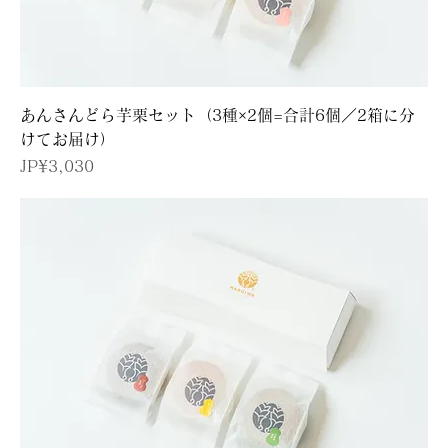
あんさんどら芋栗セット（3種×2個=合計6個／2箱に分
けてお届け）
價格
JP¥3,030