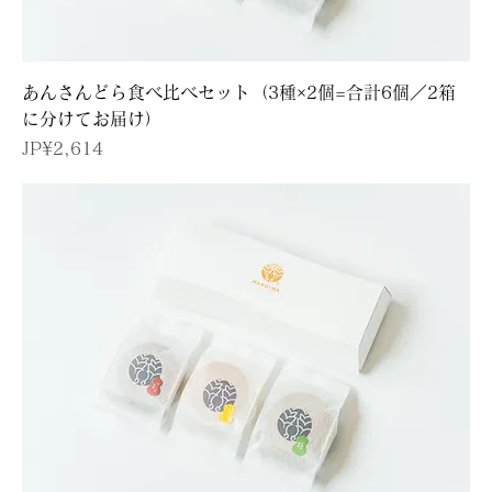
あんさんどら食べ比べセット（3種×2個=合計6個／2箱
に分けてお届け）
價格
JP¥2,614