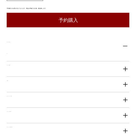
予約購入のみ受け付けております。商品が準備でき次第、配送致します。
予約購入
【あんさんどら保存方法】
冷凍
【あんさんどら消費期限】
【内容量】
【あんさんどら（塩バター）原材料】
【あんさんどら（濃茶）原材料】
【あんさんどら（ほうじ茶黒糖）原材料】