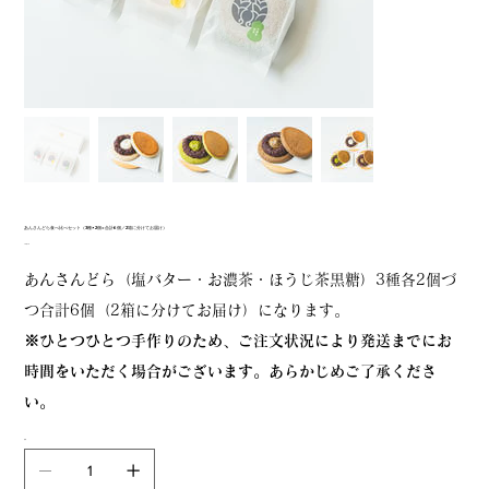
あんさんどら食べ比べセット（3種×2個=合計6個／2箱に分けてお届け）
価
￥2,614
格
あんさんどら（塩バター・お濃茶・ほうじ茶黒糖）3種各2個づ
つ合計6個（2箱に分けてお届け）になります。
※ひとつひとつ手作りのため、ご注文状況により発送までにお
時間をいただく場合がございます。あらかじめご了承くださ
い。
数量